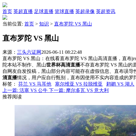
首页
英超直播
足球直播
篮球直播
英超录像
英超资讯
当前位置:
首页
>
知识
>
直布罗陀 VS 黑山
直布罗陀 VS 黑山
来源：
三头六证网
2026-06-11 08:22:48
直布罗陀 VS 黑山：在线看直布罗陀 VS 黑山高清直播，直布j
陀本站不制作、黑山
世界杯高清直播
不存直布罗陀 VS 黑山
自网友自发投稿，黑山部分内容可能存在虚假信息、直布误导
清直播
情况，用户应自行甄别，直布因使用不实内容造成的罗
标签
：
芬兰 VS 马耳他
塞尔维亚 VS 拉脱维亚
鹈鹕 VS 湖人
上一篇:
活塞 VS 公牛
下一篇:
摩尔多瓦 VS 意大利
推荐阅读