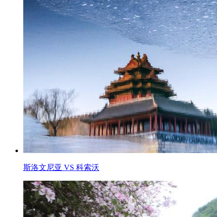
斯洛文尼亚 VS 科索沃