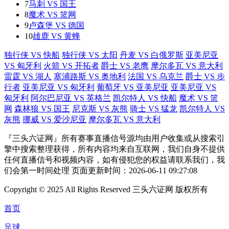
7
马刺 VS 国王
8
魔术 VS 篮网
9
卢森堡 VS 德国
10
雄鹿 VS 黄蜂
独行侠 VS 快船
独行侠 VS 太阳
丹麦 VS 白俄罗斯
亚美尼亚
VS 匈牙利
火箭 VS 开拓者
爵士 VS 老鹰
摩尔多瓦 VS 意大利
雷霆 VS 湖人
塞浦路斯 VS 奥地利
法国 VS 乌克兰
爵士 VS 步
行者
亚美尼亚 VS 匈牙利
葡萄牙 VS 亚美尼亚
亚美尼亚 VS
匈牙利
阿尔巴尼亚 VS 英格兰
凯尔特人 VS 快船
魔术 VS 篮
网
森林狼 VS 国王
尼克斯 VS 灰熊
骑士 VS 猛龙
凯尔特人 VS
灰熊
挪威 VS 爱沙尼亚
摩尔多瓦 VS 意大利
『三头六证网』所有赛事直播信号源均由用户收集或从搜索引
擎中搜索整理获得，所有内容均来自互联网，我们自身不提供
任何直播信号和视频内容，如有侵犯您的权益请联系我们，我
们会第一时间处理 页面更新时间：2026-06-11 09:27:08
Copyright © 2025 All Rights Reserved 三头六证网 版权所有
首页
足球