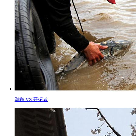
鹈鹕 VS 开拓者