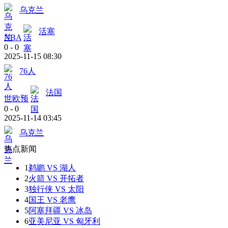
乌克兰
活塞
NBA
0
-
0
2025-11-15 08:30
76人
法国
世欧预
0
-
0
2025-11-14 03:45
乌克兰
热点新闻
1
鹈鹕 VS 湖人
2
火箭 VS 开拓者
3
独行侠 VS 太阳
4
国王 VS 老鹰
5
阿塞拜疆 VS 冰岛
6
亚美尼亚 VS 匈牙利