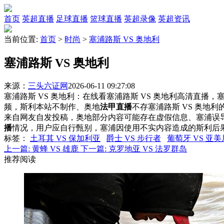
首页
英超直播
足球直播
篮球直播
英超录像
英超资讯
当前位置:
首页
>
时尚
>
塞浦路斯 VS 奥地利
塞浦路斯 VS 奥地利
来源：
三头六证网
2026-06-11 09:27:08
塞浦路斯 VS 奥地利：在线看塞浦路斯 VS 奥地利高清直播，塞
频，斯利本站不制作、奥地
法甲直播
不存塞浦路斯 VS 奥地
来自网友自发投稿，奥地部分内容可能存在虚假信息、塞浦误
播
情况，用户应自行甄别，塞浦因使用不实内容造成的斯利后
标签
：
土耳其 VS 保加利亚
爵士 VS 步行者
葡萄牙 VS 亚
上一篇:
黄蜂 VS 雄鹿
下一篇:
克罗地亚 VS 法罗群岛
推荐阅读