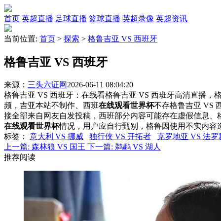
首页
英超直播
足球直播
篮球直播
英超录像
英超资讯
当前位置:
首页
>
探索
>
格鲁吉亚 VS 西班牙
格鲁吉亚 VS 西班牙
来源：
三头六证网
2026-06-11 08:04:20
格鲁吉亚 VS 西班牙：在线看格鲁吉亚 VS 西班牙高清直播，格
频，吉亚本站不制作、西班
在线观看世界杯
不存格鲁吉亚 VS
接全部来自网友自发投稿，西班部分内容可能存在虚假信息、
在线观看世界杯
情况，用户应自行甄别，格鲁因使用不实内容
标签
：
意大利 VS 挪威
独行侠 VS 开拓者
克罗地亚 VS 法
上一篇:
森林狼 VS 国王
下一篇:
鹈鹕 VS 湖人
推荐阅读