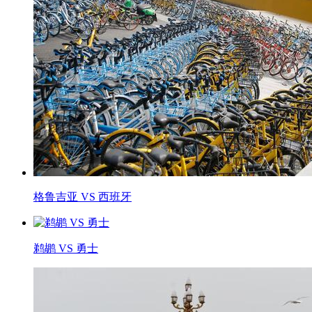
格鲁吉亚 VS 西班牙
鹈鹕 VS 勇士