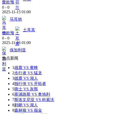
世欧预
0
-
0
2025-11-15 01:00
马耳他
土耳其
世欧预
0
-
0
2025-11-16 01:00
保加利亚
热点新闻
1
雄鹿 VS 黄蜂
2
步行者 VS 猛龙
3
雄鹿 VS 湖人
4
独行侠 VS 开拓者
5
骑士 VS 灰熊
6
塞浦路斯 VS 奥地利
7
斯洛文尼亚 VS 科索沃
8
鹈鹕 VS 湖人
9
森林狼 VS 掘金