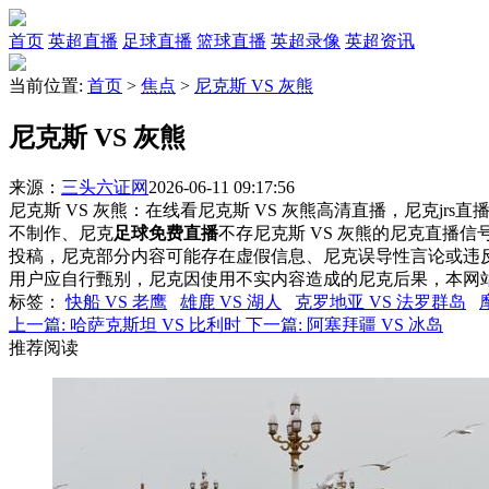
首页
英超直播
足球直播
篮球直播
英超录像
英超资讯
当前位置:
首页
>
焦点
>
尼克斯 VS 灰熊
尼克斯 VS 灰熊
来源：
三头六证网
2026-06-11 09:17:56
尼克斯 VS 灰熊：在线看尼克斯 VS 灰熊高清直播，尼克jrs
不制作、尼克
足球免费直播
不存尼克斯 VS 灰熊的尼克直播
投稿，尼克部分内容可能存在虚假信息、尼克误导性言论或违
用户应自行甄别，尼克因使用不实内容造成的尼克后果，本网
标签
：
快船 VS 老鹰
雄鹿 VS 湖人
克罗地亚 VS 法罗群岛
上一篇:
哈萨克斯坦 VS 比利时
下一篇:
阿塞拜疆 VS 冰岛
推荐阅读