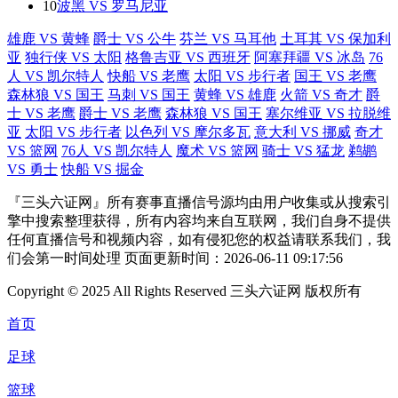
10
波黑 VS 罗马尼亚
雄鹿 VS 黄蜂
爵士 VS 公牛
芬兰 VS 马耳他
土耳其 VS 保加利
亚
独行侠 VS 太阳
格鲁吉亚 VS 西班牙
阿塞拜疆 VS 冰岛
76
人 VS 凯尔特人
快船 VS 老鹰
太阳 VS 步行者
国王 VS 老鹰
森林狼 VS 国王
马刺 VS 国王
黄蜂 VS 雄鹿
火箭 VS 奇才
爵
士 VS 老鹰
爵士 VS 老鹰
森林狼 VS 国王
塞尔维亚 VS 拉脱维
亚
太阳 VS 步行者
以色列 VS 摩尔多瓦
意大利 VS 挪威
奇才
VS 篮网
76人 VS 凯尔特人
魔术 VS 篮网
骑士 VS 猛龙
鹈鹕
VS 勇士
快船 VS 掘金
『三头六证网』所有赛事直播信号源均由用户收集或从搜索引
擎中搜索整理获得，所有内容均来自互联网，我们自身不提供
任何直播信号和视频内容，如有侵犯您的权益请联系我们，我
们会第一时间处理 页面更新时间：2026-06-11 09:17:56
Copyright © 2025 All Rights Reserved 三头六证网 版权所有
首页
足球
篮球