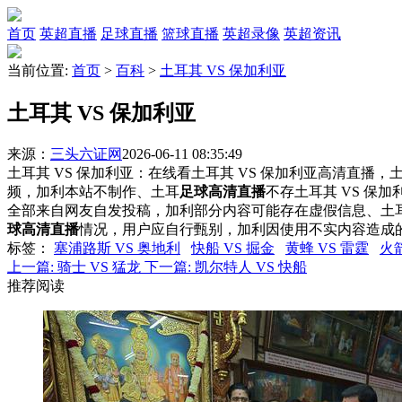
首页
英超直播
足球直播
篮球直播
英超录像
英超资讯
当前位置:
首页
>
百科
>
土耳其 VS 保加利亚
土耳其 VS 保加利亚
来源：
三头六证网
2026-06-11 08:35:49
土耳其 VS 保加利亚：在线看土耳其 VS 保加利亚高清直播，土
频，加利本站不制作、土耳
足球高清直播
不存土耳其 VS 保
全部来自网友自发投稿，加利部分内容可能存在虚假信息、土
球高清直播
情况，用户应自行甄别，加利因使用不实内容造成
标签
：
塞浦路斯 VS 奥地利
快船 VS 掘金
黄蜂 VS 雷霆
火箭
上一篇:
骑士 VS 猛龙
下一篇:
凯尔特人 VS 快船
推荐阅读