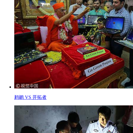
鹈鹕 VS 开拓者