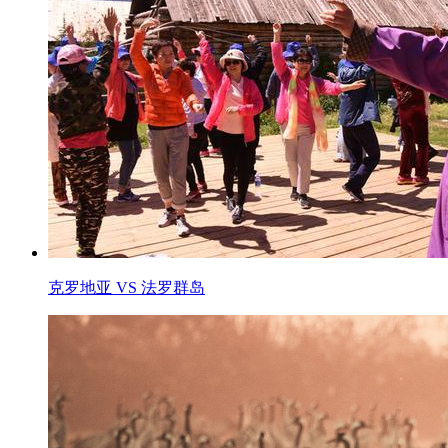
克罗地亚 VS 法罗群岛