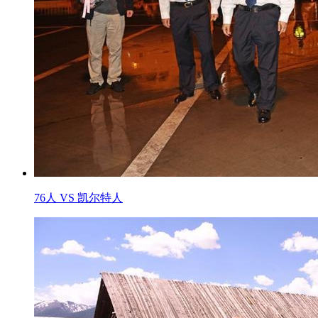
76人 VS 凯尔特人